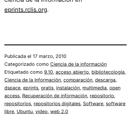
eprints.rclis.org
.
Publicada el
17 marzo, 2010
Categorizado como
Ciencia de la información
Etiquetado como
9.10
,
acceso abierto
,
bibliotecología
,
Ciencia de la Información
,
comparación
,
descarga
,
dspace
,
eprints
,
gratis
,
instalación
,
multimedia
,
open
access
,
Recuperación de información
,
repositorio
,
repositorios
,
repositorios digitales
,
Software
,
software
libre
,
Ubuntu
,
video
,
web 2.0