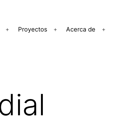
Proyectos
Acerca de
Abrir
Abrir
Abrir
el
el
el
menú
menú
menú
ial