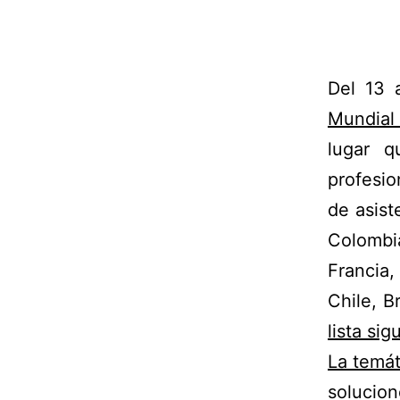
Del 13 
Mundial
lugar q
profesio
de asist
Colombi
Francia
Chile, B
lista si
La temát
solucion