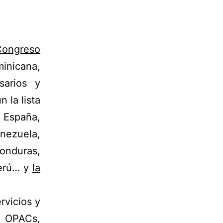
Congreso
inicana,
sarios y
 la lista
, España,
nezuela,
onduras,
Perú… y
la
rvicios y
b, OPACs,