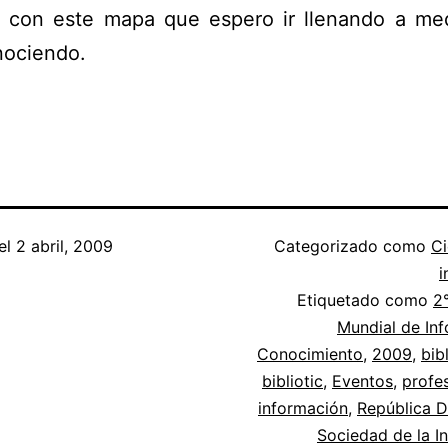
 con este mapa que espero ir llenando a me
nociendo.
]
el
2 abril, 2009
Categorizado como
Ci
i
Etiquetado como
2
Mundial de In
Conocimiento
,
2009
,
bib
bibliotic
,
Eventos
,
profes
información
,
República 
Sociedad de la I