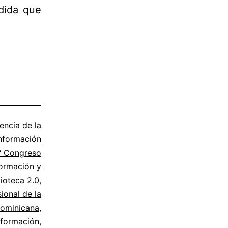
dida que
encia de la
nformación
° Congreso
formación y
lioteca 2.0
,
ional de la
Dominicana
,
nformación
,