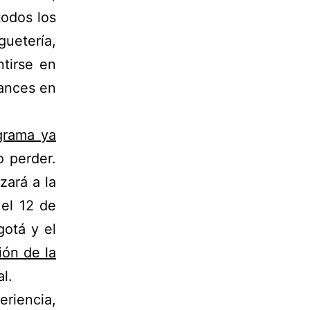
todos los
guetería,
tirse en
vances en
grama ya
 perder.
zará a la
 el 12 de
otá y el
ión de la
l.
iencia,