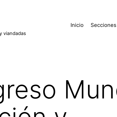
Inicio
Secciones
 y viandadas
reso Mund
ción y