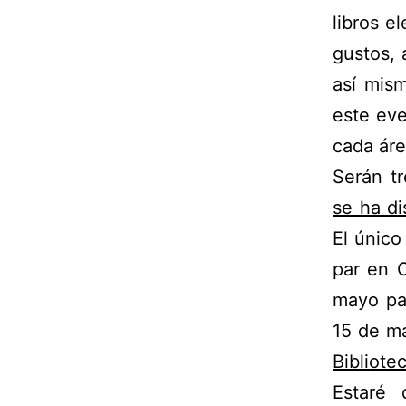
libros e
gustos, 
así mis
este eve
cada áre
Serán tr
se ha d
El único
par en C
mayo pa
15 de m
Bibliotec
Estaré