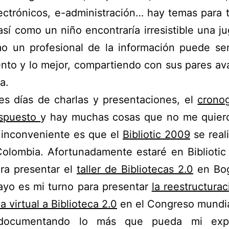
lectrónicos, e-administración… hay temas para 
así como un niño encontraría irresistible una ju
mo un profesional de la información puede sen
nto y lo mejor, compartiendo con sus pares a
a.
es días de charlas y presentaciones, el
crono
ispuesto
y hay muchas cosas que no me quiero
 inconveniente es que el
Bibliotic 2009
se reali
olombia. Afortunadamente estaré en Bibliotic
ra presentar el
taller de Bibliotecas 2.0
en Bog
ayo es mi turno para presentar
la reestructurac
a virtual a Biblioteca 2.0
en el Congreso mundia
 documentando lo más que pueda mi exper