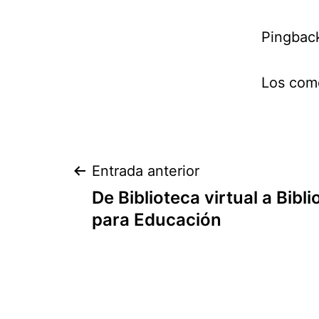
Pingbac
Los come
Navegación
Entrada anterior
De Biblioteca virtual a Bibli
de
para Educación
entradas