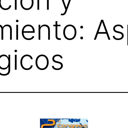
iento: As
gicos