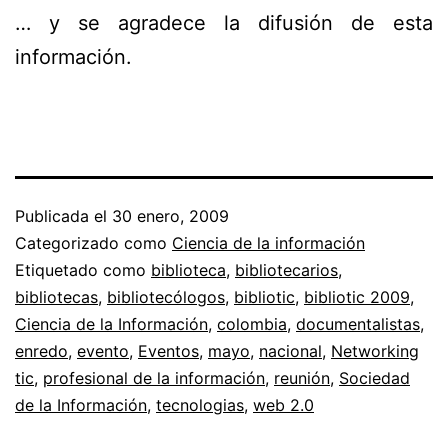
… y se agradece la difusión de esta
información.
Publicada el
30 enero, 2009
Categorizado como
Ciencia de la información
Etiquetado como
biblioteca
,
bibliotecarios
,
bibliotecas
,
bibliotecólogos
,
bibliotic
,
bibliotic 2009
,
Ciencia de la Información
,
colombia
,
documentalistas
,
enredo
,
evento
,
Eventos
,
mayo
,
nacional
,
Networking
tic
,
profesional de la información
,
reunión
,
Sociedad
de la Información
,
tecnologias
,
web 2.0