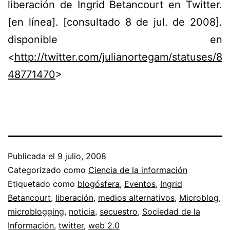
liberación de Íngrid Betancourt en Twitter.
[en línea]. [consultado 8 de jul. de 2008].
disponible en
<
http://twitter.com/julianortegam/statuses/8
48771470
>
Publicada el
9 julio, 2008
Categorizado como
Ciencia de la información
Etiquetado como
blogósfera
,
Eventos
,
Ingrid
Betancourt
,
liberación
,
medios alternativos
,
Microblog
,
microblogging
,
noticia
,
secuestro
,
Sociedad de la
Información
,
twitter
,
web 2.0