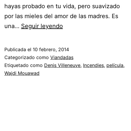
hayas probado en tu vida, pero suavizado
por las mieles del amor de las madres. Es
Incendies:
una…
Seguir leyendo
De
tragos
Publicada el
10 febrero, 2014
amargos
Categorizado como
Viandadas
y
Etiquetado como
Denis Villeneuve
,
Incendies
,
película
,
Wajdi Mouawad
mieles
de
perdón