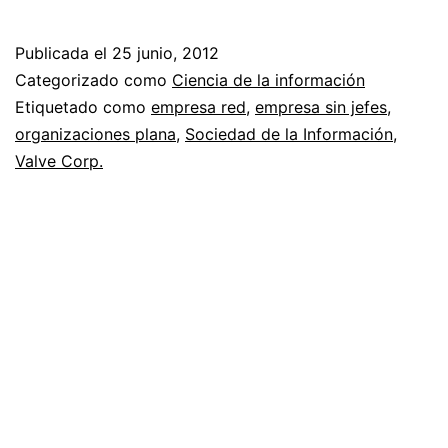
empresa
que
Publicada el
25 junio, 2012
no
Categorizado como
Ciencia de la información
tiene
Etiquetado como
empresa red
,
empresa sin jefes
,
organizaciones plana
,
Sociedad de la Información
,
jefes
Valve Corp.