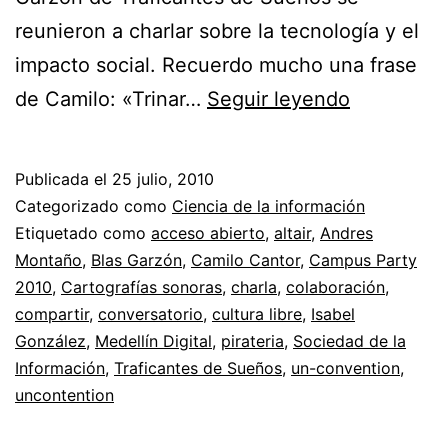
reunieron a charlar sobre la tecnología y el
impacto social. Recuerdo mucho una frase
Planeta
de Camilo: «Trinar…
Seguir leyendo
libre
//
Publicada el
25 julio, 2010
Blas
Categorizado como
Ciencia de la información
Garzón,
Etiquetado como
acceso abierto
,
altair
,
Andres
Montaño
,
Blas Garzón
,
Camilo Cantor
,
Campus Party
Camilo
2010
,
Cartografías sonoras
,
charla
,
colaboración
,
Cantor,
compartir
,
conversatorio
,
cultura libre
,
Isabel
Medellín
González
,
Medellín Digital
,
pirateria
,
Sociedad de la
Información
,
Traficantes de Sueños
,
un-convention
Digital
,
uncontention
y
Altair