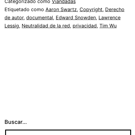
Categorizado como
Viandadas
documental
Etiquetado como
Aaron Swartz
,
Copyright
,
Derecho
de autor
,
documental
,
Edward Snowden
,
Lawrence
de
Lessig
,
Neutralidad de la red
,
privacidad
,
Tim Wu
2014
Buscar...