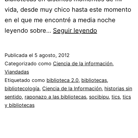
vida, desde muy chico hasta este momento
en el que me encontré a media noche
El
leyendo sobre…
Seguir leyendo
protagonismo
de
Publicada el
5 agosto, 2012
las
Categorizado como
Ciencia de la información
,
bibliotecas
Viandadas
Etiquetado como
biblioteca 2.0
,
bibliotecas
,
a
bibliotecología
,
Ciencia de la Información
,
historias sin
través
sentido
,
raponazo a las bibliotecas
,
socibipu
,
tics
,
tics
de
y bibliotecas
los
ojos
de