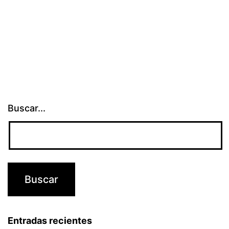
un
despistado
Buscar...
Entradas recientes