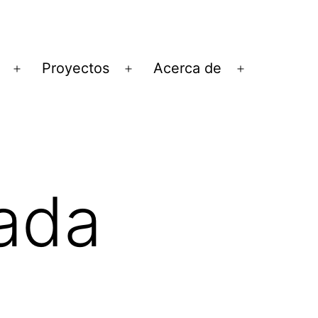
Proyectos
Acerca de
Abrir
Abrir
Abrir
el
el
el
menú
menú
menú
rada