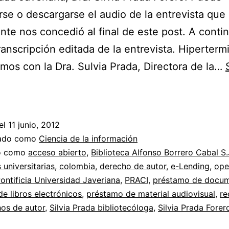
se o descargarse el audio de la entrevista que
nte nos concedió al final de este post. A conti
transcripción editada de la entrevista. Hiperter
amos con la Dra. Sulvia Prada, Directora de la…
¿Las
bibliotecas
colombianas
el
11 junio, 2012
son
zado como
Ciencia de la información
piratas?
do como
acceso abierto
,
Biblioteca Alfonso Borrero Cabal S.
 universitarias
,
colombia
,
derecho de autor
,
e-Lending
,
ope
Entrevista
ontificia Universidad Javeriana
,
PRACI
,
préstamo de docu
a
e libros electrónicos
,
préstamo de material audiovisual
,
re
Silvia
os de autor
,
Silvia Prada bibliotecóloga
,
Silvia Prada Forer
Prada