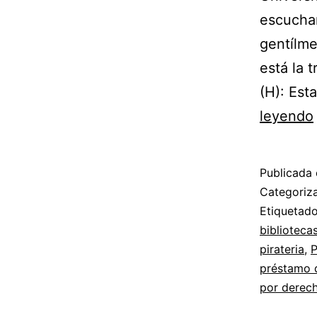
escuchar
gentílme
está la 
(H): Est
leyendo
Publicada 
Categori
Etiqueta
bibliotecas
pirateria
,
P
préstamo d
por derech