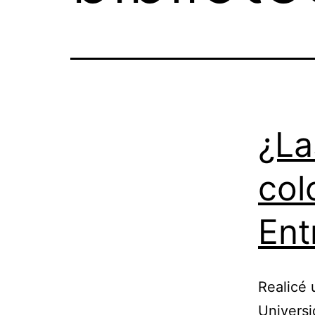
¿La
col
Ent
Realicé 
Universi