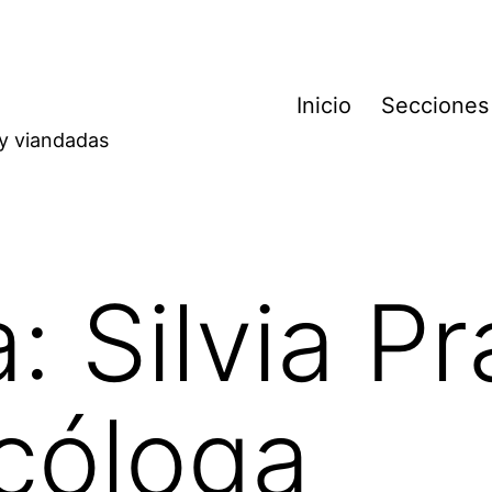
Inicio
Secciones
 y viandadas
a:
Silvia P
ecóloga