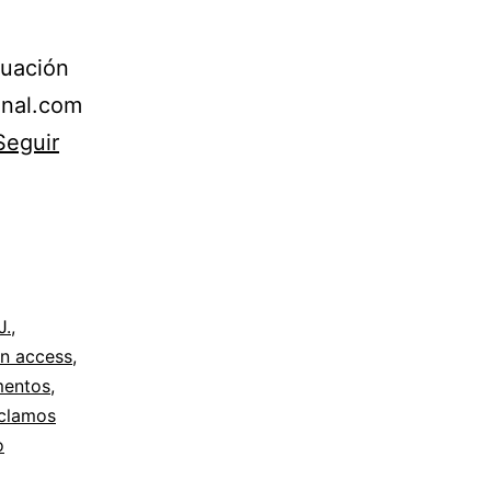
nuación
minal.com
Seguir
J.
,
n access
,
mentos
,
clamos
o