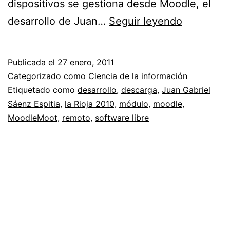
dispositivos se gestiona desde Moodle, el
Módulo
desarrollo de Juan…
Seguir leyendo
de
laboratori
Publicada el
27 enero, 2011
remotos
Categorizado como
Ciencia de la información
para
Etiquetado como
desarrollo
,
descarga
,
Juan Gabriel
Sáenz Espitia
,
la Rioja 2010
,
módulo
,
moodle
,
Moodle
MoodleMoot
,
remoto
,
software libre