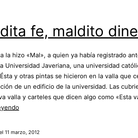
dita fe, maldito din
ta la hizo «Mal», a quien ya había registrado ant
la Universidad Javeriana, una universidad católi
 Ésta y otras pintas se hicieron en la valla que c
ción de un edificio de la universidad. Las cubr
a valla y carteles que dicen algo como «Esta v
Maldita
leyendo
fe,
maldito
el
11 marzo, 2012