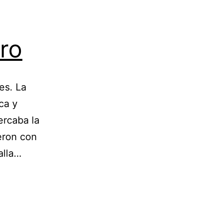
ero
es. La
ca y
ercaba la
ieron con
alla…