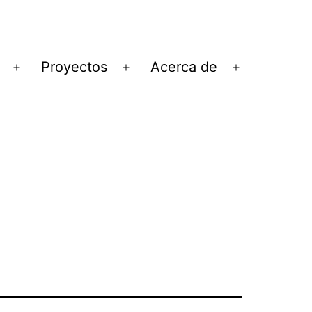
Proyectos
Acerca de
Abrir
Abrir
Abrir
el
el
el
menú
menú
menú