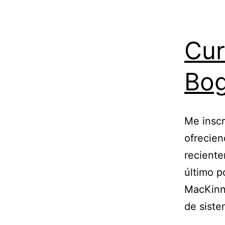
Cur
Bo
Me inscr
ofrecien
reciente
último p
MacKinno
de siste