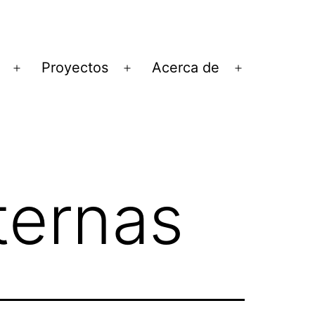
Proyectos
Acerca de
Abrir
Abrir
Abrir
el
el
el
menú
menú
menú
ternas