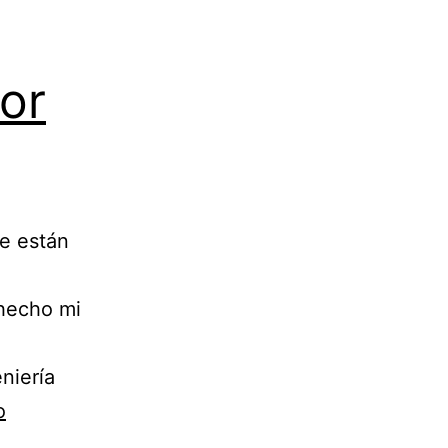
or
ue están
 hecho mi
niería
Curso
o
de