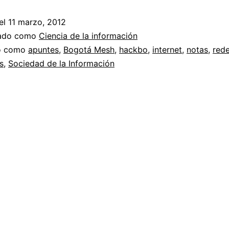
el
11 marzo, 2012
zado como
Ciencia de la información
do como
apuntes
,
Bogotá Mesh
,
hackbo
,
internet
,
notas
,
rede
s
,
Sociedad de la Información