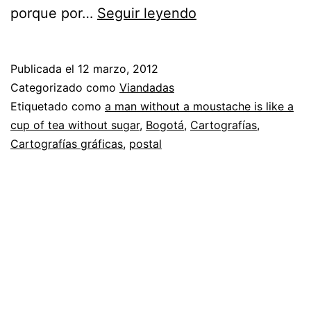
Un
porque por…
Seguir leyendo
hombre
sin
Publicada el
12 marzo, 2012
bigote
Categorizado como
Viandadas
es
Etiquetado como
a man without a moustache is like a
cup of tea without sugar
,
Bogotá
,
Cartografías
,
como
Cartografías gráficas
,
postal
una
taza
de
té
sin
azúcar