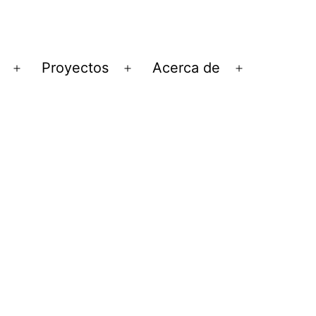
Proyectos
Acerca de
Abrir
Abrir
Abrir
el
el
el
menú
menú
menú