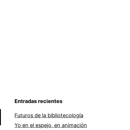
información
en
la
Web
2.0
Entradas recientes
Futuros de la bibliotecología
Yo en el espejo, en animación