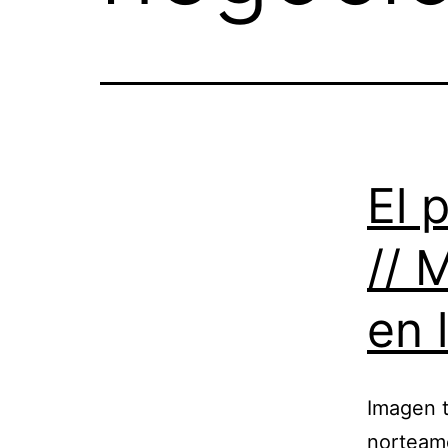
El 
// 
en 
Imagen t
norteame