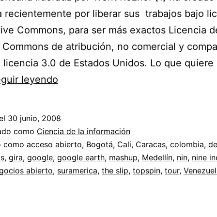
 recientemente por liberar sus trabajos bajo li
tive Commons, para ser más exactos Licencia d
 Commons de atribución, no comercial y compar
 licencia 3.0 de Estados Unidos. Lo que quiere 
El
guir leyendo
plan
de
el
30 junio, 2008
Nine
zado como
Ciencia de la información
Inch
do como
acceso abierto
,
Bogotá
,
Cali
,
Caracas
,
colombia
,
de
as
,
gira
,
google
,
google earth
,
mashup
,
Medellín
,
nin
,
nine in
Nails
gocios abierto
,
suramerica
,
the slip
,
topspin
,
tour
,
Venezuel
//
Manejo
de