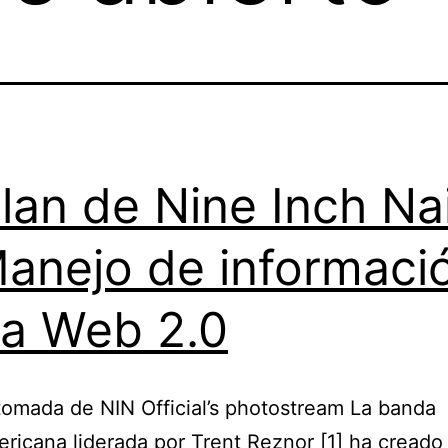
plan de Nine Inch Nai
Manejo de informaci
la Web 2.0
omada de NIN Official’s photostream La banda
ricana liderada por Trent Reznor [1] ha creado