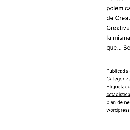
polemica
de Crea
Creative
la misma
que…
Se
Publicada 
Categori
Etiqueta
estadístic
plan de ne
wordpress