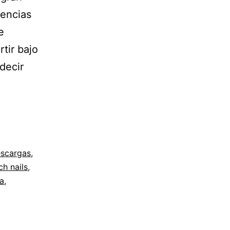
cencias
e
tir bajo
decir
scargas
,
ch nails
,
a
,