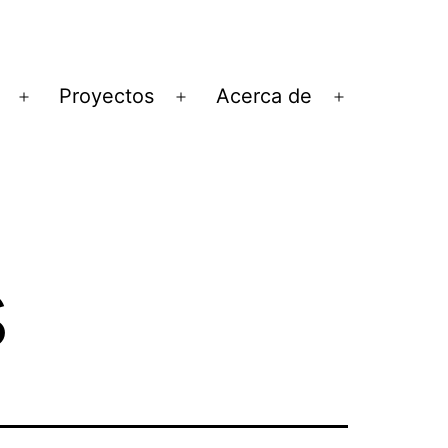
Proyectos
Acerca de
Abrir
Abrir
Abrir
el
el
el
menú
menú
menú
s