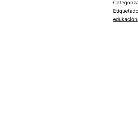
Categori
Etiqueta
edukación