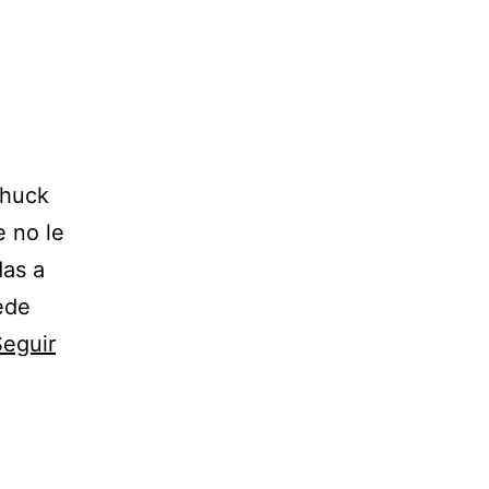
Chuck
 no le
das a
ede
Seguir