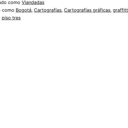
zado como
Viandadas
do como
Bogotá
,
Cartografías
,
Cartografías gráficas
,
graffitt
,
piso tres