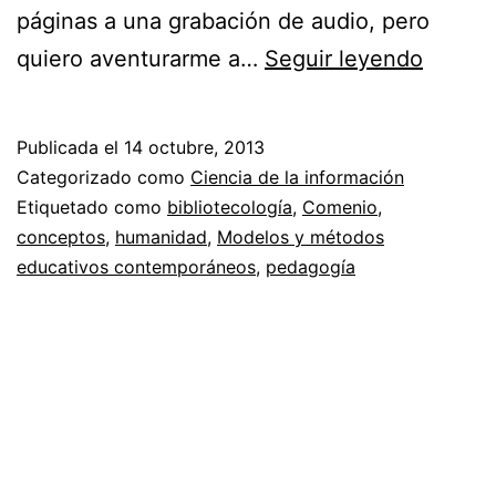
páginas a una grabación de audio, pero
Podcas
quiero aventurarme a…
Seguir leyendo
sobre
model
Publicada el
14 octubre, 2013
y
Categorizado como
Ciencia de la información
métod
Etiquetado como
bibliotecología
,
Comenio
,
conceptos
,
humanidad
,
Modelos y métodos
educat
educativos contemporáneos
,
pedagogía
conte