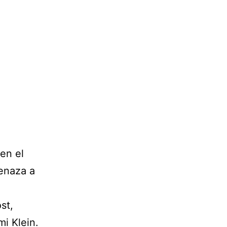
ven el
menaza a
st,
i Klein.