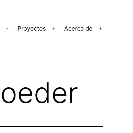
Proyectos
Acerca de
Abrir
Abrir
Abrir
el
el
el
menú
menú
menú
roeder