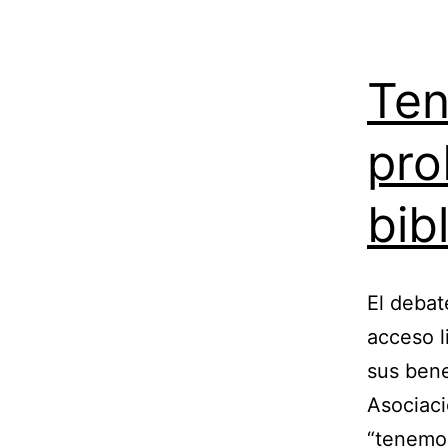
Ten
pro
bib
El debate
acceso l
sus bene
Asociaci
“tenemos