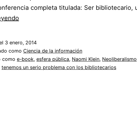
onferencia completa titulada: Ser bibliotecario,
Tenemos
leyendo
un
serio
el
3 enero, 2014
problema
zado como
Ciencia de la información
con
do como
e-book
,
esfera pública
,
Naomi Klein
,
Neoliberalismo
,
tenemos un serio problema con los bibliotecarios
los
bibliotecarios