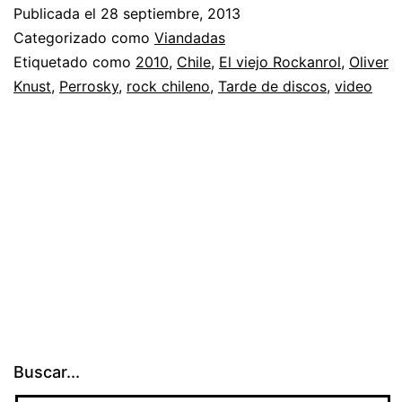
Publicada el
28 septiembre, 2013
Categorizado como
Viandadas
Etiquetado como
2010
,
Chile
,
El viejo Rockanrol
,
Oliver
Knust
,
Perrosky
,
rock chileno
,
Tarde de discos
,
video
Buscar...