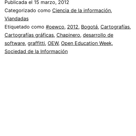
Publicada el
15 marzo, 2012
Categorizado como
Ciencia de la información
,
Viandadas
Etiquetado como
#oewco
,
2012
,
Bogotá
,
Cartografías
,
Cartografías gráficas
,
Chapinero
,
desarrollo de
software
,
graffitti
,
OEW
,
Open Education Week
,
Sociedad de la Información