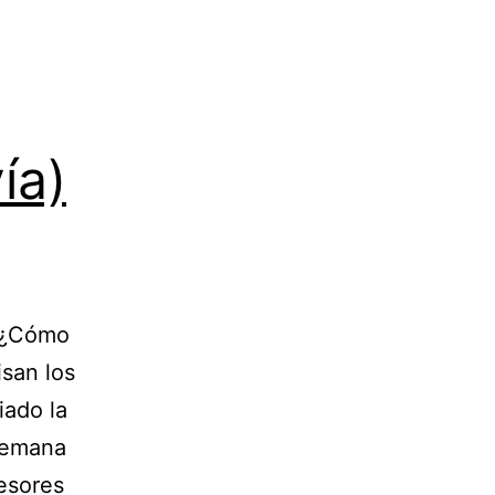
ía)
. ¿Cómo
isan los
ado la
 semana
esores