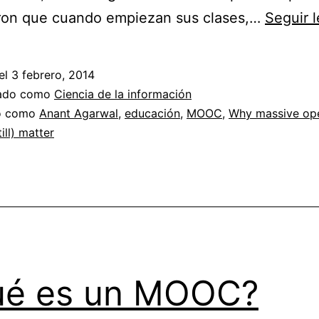
ron que cuando empiezan sus clases,…
Seguir 
el
3 febrero, 2014
zado como
Ciencia de la información
do como
Anant Agarwal
,
educación
,
MOOC
,
Why massive ope
ill) matter
ué es un MOOC?