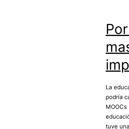
Por
mas
imp
La educ
podría c
MOOCs (
educació
tuve una