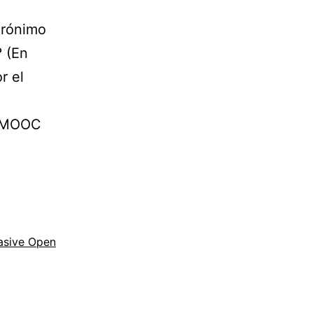
crónimo
 (En
r el
n MOOC
sive Open