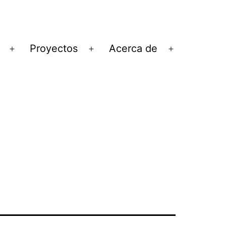
Proyectos
Acerca de
Abrir
Abrir
Abrir
el
el
el
menú
menú
menú