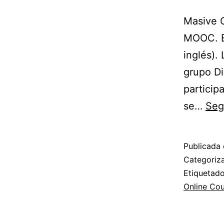
Masive O
MOOC. E
inglés).
grupo Di
partici
se…
Seg
Publicada 
Categori
Etiqueta
Online Co