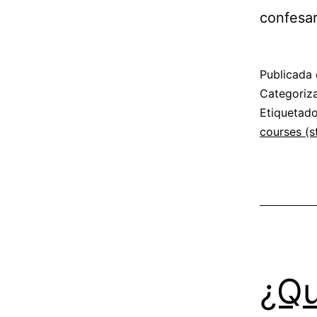
confesa
Publicada 
Categori
Etiqueta
courses (st
¿Q