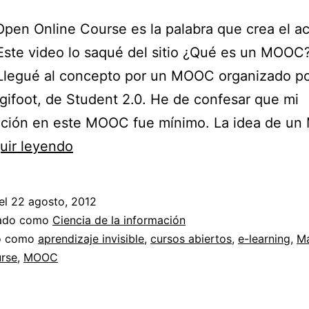
pen Online Course es la palabra que crea el a
ste video lo saqué del sitio ¿Qué es un MOOC?
 Llegué al concepto por un MOOC organizado po
gifoot, de Student 2.0. He de confesar que mi
pación en este MOOC fue mínimo. La idea de u
¿Qué
uir leyendo
es
un
el
22 agosto, 2012
MOOC?
zado como
Ciencia de la información
do como
aprendizaje invisible
,
cursos abiertos
,
e-learning
,
Ma
urse
,
MOOC