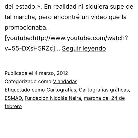
del estado.». En realidad ni siquiera supe de
tal marcha, pero encontré un video que la
promocionaba.
[youtube:http://www.youtube.com/watch?
Febrero
v=55-DXsH5RZc]…
Seguir leyendo
24
día
Publicada el
4 marzo, 2012
del
Categorizado como
Viandadas
no
Etiquetado como
Cartografías
,
Cartografías gráficas
,
ESMAD
,
Fundación Nicolás Neira
,
marcha del 24 de
uso
febrero
de
la
violencia