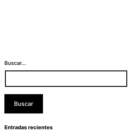
por
agentes
del
Estado
Buscar...
Entradas recientes