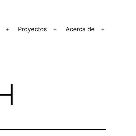
Proyectos
Acerca de
Abrir
Abrir
Abrir
el
el
el
menú
menú
menú
H