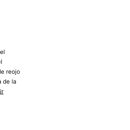
el
l
de reojo
 de la
ir