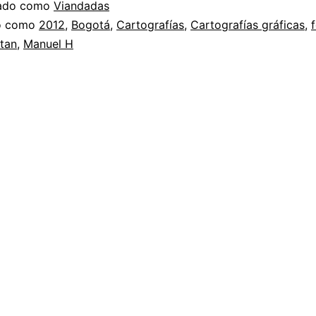
zado como
Viandadas
do como
2012
,
Bogotá
,
Cartografías
,
Cartografías gráficas
,
itan
,
Manuel H