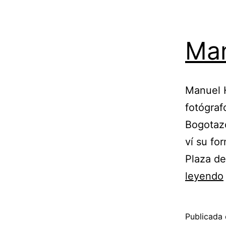
Man
Manuel H.
fotógraf
Bogotazo
ví su fo
Plaza de
leyendo
Publicada 