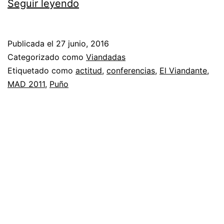
Cápsula
Seguir leyendo
de
tiempo…
Publicada el
27 junio, 2016
web
Categorizado como
Viandadas
Etiquetado como
actitud
,
conferencias
,
El Viandante
,
MAD 2011
,
Puño