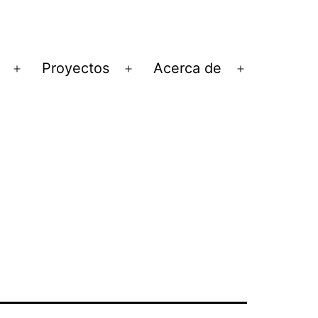
Proyectos
Acerca de
Abrir
Abrir
Abrir
el
el
el
menú
menú
menú