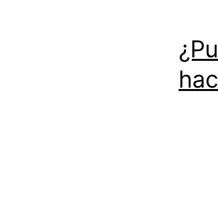
¿Pu
hac