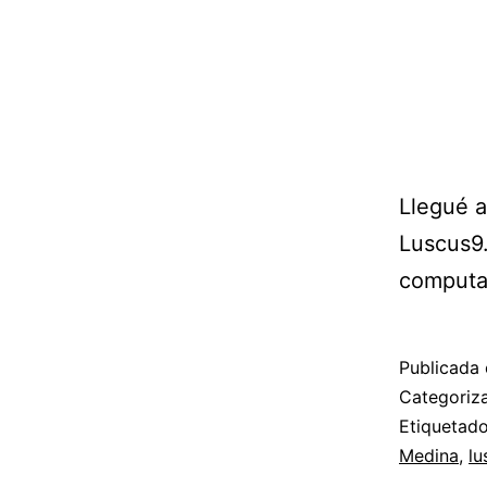
Llegué a
Luscus9.
computa
Publicada 
Categori
Etiqueta
Medina
,
lu