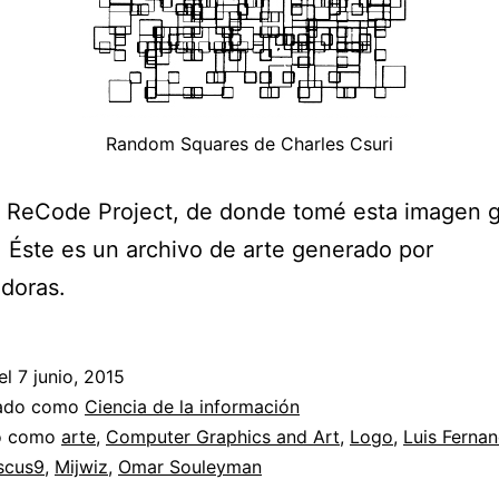
Random Squares de Charles Csuri
 ReCode Project, de donde tomé esta imagen g
 Éste es un archivo de arte generado por
doras.
el
7 junio, 2015
zado como
Ciencia de la información
do como
arte
,
Computer Graphics and Art
,
Logo
,
Luis Ferna
scus9
,
Mijwiz
,
Omar Souleyman