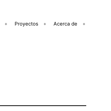
Proyectos
Acerca de
Abrir
Abrir
Abrir
el
el
el
menú
menú
menú