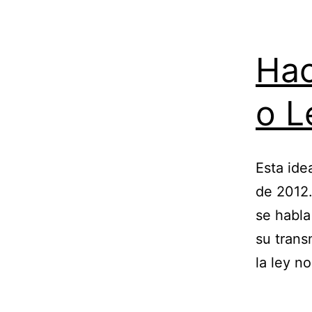
Hac
o L
Esta ide
de 2012.
se habla
su trans
la ley n