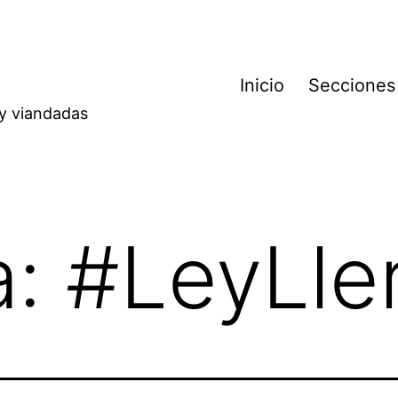
Inicio
Secciones
 y viandadas
a:
#LeyLle