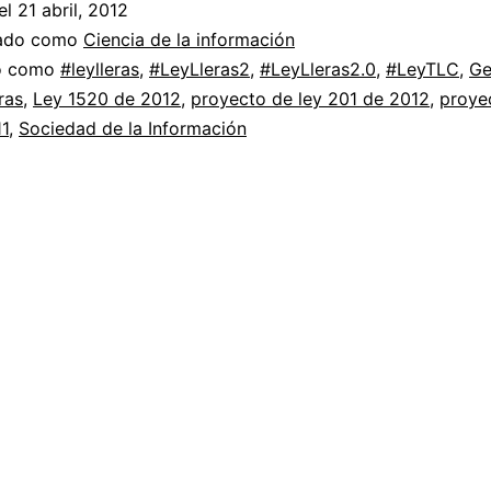
el
21 abril, 2012
Llera
zado como
Ciencia de la información
2
do como
#leylleras
,
#LeyLleras2
,
#LeyLleras2.0
,
#LeyTLC
,
Ge
ras
,
Ley 1520 de 2012
,
proyecto de ley 201 de 2012
,
proye
o
1
,
Sociedad de la Información
Ley
del
TLC