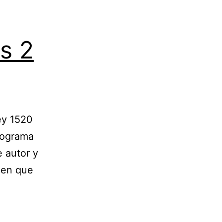
s 2
ey 1520
programa
e autor y
icen que
eando