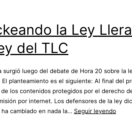
keando la Ley Llera
ey del TLC
a surgió luego del debate de Hora 20 sobre la l
 El planteamiento es el siguiente: Al final del 
 de los contenidos protegidos por el derecho d
misión por internet. Los defensores de la ley d
Hack
o ha cambiado en nada la…
Seguir leyendo
la
Ley