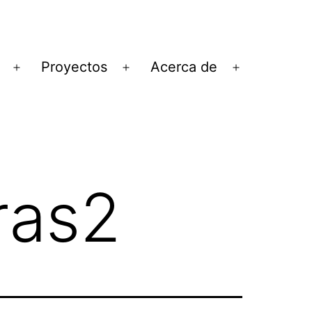
Proyectos
Acerca de
Abrir
Abrir
Abrir
el
el
el
menú
menú
menú
ras2