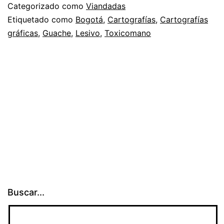
Categorizado como
Viandadas
Etiquetado como
Bogotá
,
Cartografías
,
Cartografías
gráficas
,
Guache
,
Lesivo
,
Toxicomano
Buscar...