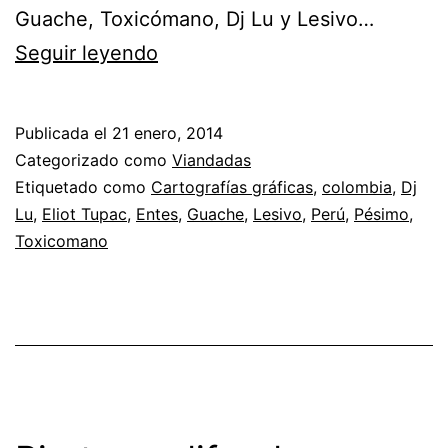
Guache, Toxicómano, Dj Lu y Lesivo…
Grafitis
Seguir leyendo
pintados
en
Publicada el
21 enero, 2014
Bogotá,
Categorizado como
Viandadas
entre
Etiquetado como
Cartografías gráficas
,
colombia
,
Dj
Lu
,
Eliot Tupac
,
Entes
,
Guache
,
Lesivo
,
Perú
,
Pésimo
,
Colombia
Toxicomano
y
Perú