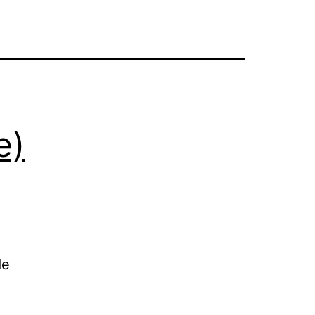
e)
de