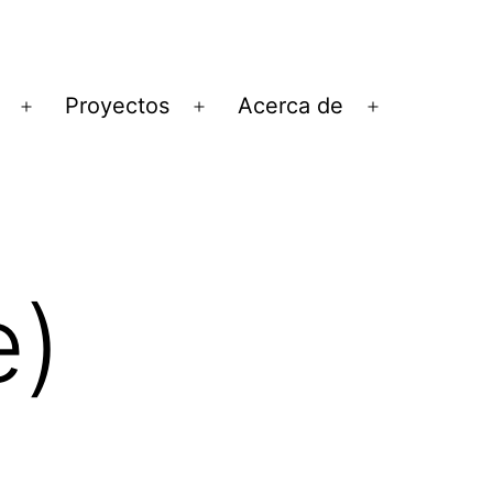
Proyectos
Acerca de
Abrir
Abrir
Abrir
el
el
el
menú
menú
menú
e)