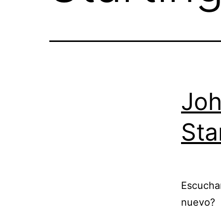
Joh
Sta
Escuchar
nuevo?