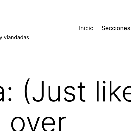
Inicio
Secciones
 y viandadas
a:
(Just lik
g over