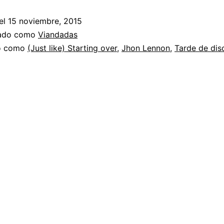
el
15 noviembre, 2015
zado como
Viandadas
do como
(Just like) Starting over
,
Jhon Lennon
,
Tarde de dis