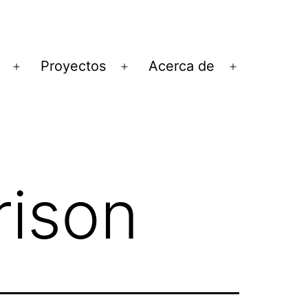
Proyectos
Acerca de
Abrir
Abrir
Abrir
el
el
el
menú
menú
menú
rison