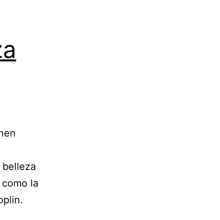
za
enen
 belleza
 como la
plin.