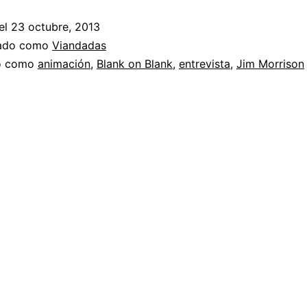
el
23 octubre, 2013
zado como
Viandadas
do como
animación
,
Blank on Blank
,
entrevista
,
Jim Morrison