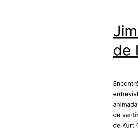
Jim
de 
Encontré
entrevis
animadas
de senti
de Kurt 