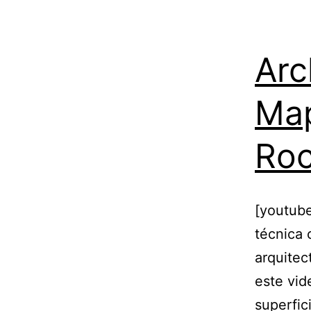
Arc
Map
Roc
[youtub
técnica 
arquitec
este vid
superfic