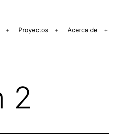
Proyectos
Acerca de
Abrir
Abrir
Abrir
el
el
el
menú
menú
menú
n 2