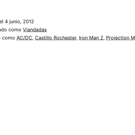
el
4 junio, 2012
zado como
Viandadas
do como
AC/DC
,
Castillo Rochester
,
Iron Man 2
,
Projection 