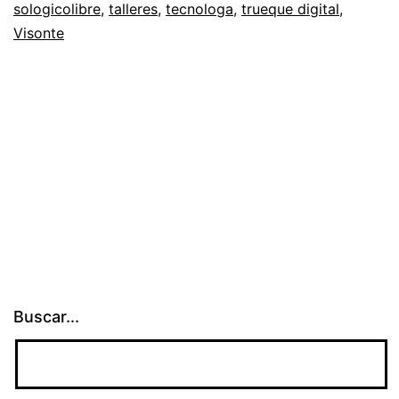
sologicolibre
,
talleres
,
tecnologa
,
trueque digital
,
Visonte
Buscar...