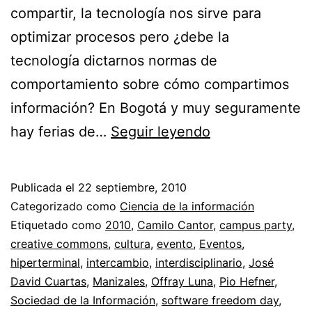
compartir, la tecnología nos sirve para
optimizar procesos pero ¿debe la
tecnología dictarnos normas de
comportamiento sobre cómo compartimos
información? En Bogotá y muy seguramente
Trueque
hay ferias de…
Seguir leyendo
digital
//
Publicada el
22 septiembre, 2010
Intercambio
Categorizado como
Ciencia de la información
de
Etiquetado como
2010
,
Camilo Cantor
,
campus party
,
creative commons
,
cultura
,
evento
,
Eventos
,
conocimiento
hiperterminal
,
intercambio
,
interdisciplinario
,
José
David Cuartas
,
Manizales
,
Offray Luna
,
Pio Hefner
,
Sociedad de la Información
,
software freedom day
,