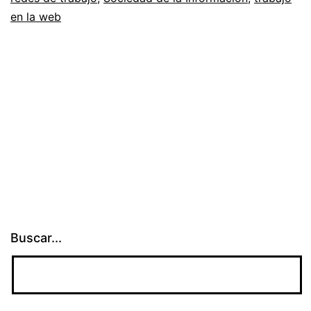
en la web
La
charla
de
Matías
Jaramillo
en
Campus
Party
2010
Buscar...