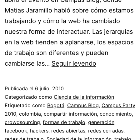
Matias Jaramillo habló sobre cómo estamos
trabajando y cómo la web ha cambiado
nuestra forma de interactuar. Las jerarquías
en la web tienden a aplanarse, los espacios
de trabajo son diferentes y pueden
Vida
cambiarse las…
Seguir leyendo
2.0
en
Publicada el
6 julio, 2010
entorno
Categorizado como
Ciencia de la información
de
Etiquetado como
Bogotá
,
Campus Blog
,
Campus Party
2010
,
colombia
,
compartir información
,
conocimiento
,
trabajo
crowdsourcing
,
formas de trabajo
,
generación
1.0
facebook
,
hackers
,
redes abiertas
,
redes cerradas
,
//
redes de trabajo
,
Sociedad de la Información
,
trabajo