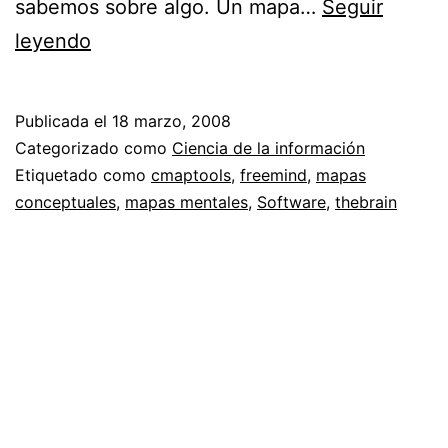
sabemos sobre algo. Un mapa…
Seguir
Plasmando
leyendo
ideas
//
Publicada el
18 marzo, 2008
Mapas
Categorizado como
Ciencia de la información
de
Etiquetado como
cmaptools
,
freemind
,
mapas
conceptuales
,
mapas mentales
,
Software
,
thebrain
la
mente