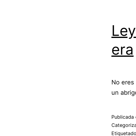
Ley
era
No eres 
un abrig
Publicada 
Categori
Etiqueta