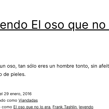
endo El oso que no 
un oso, tan sólo eres un hombre tonto, sin afei
o de pieles.
el
29 enero, 2016
zado como
Viandadas
do como
El oso que no lo era
,
Frank Tashlin
,
leyendo