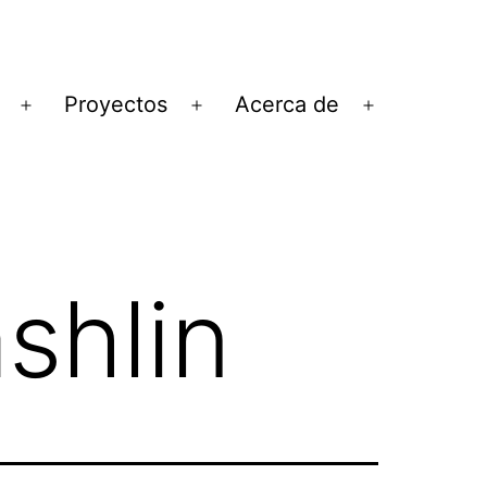
Proyectos
Acerca de
Abrir
Abrir
Abrir
el
el
el
menú
menú
menú
shlin