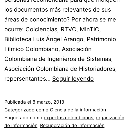
los documentos más relevantes de sus
áreas de conocimiento? Por ahora se me
ocurre: Colciencias, RTVC, MinTIC,
Biblioteca Luis Ángel Arango, Patrimonio
Fílmico Colombiano, Asociación
Colombiana de Ingenieros de Sistemas,
Asociación Colombiana de Historiadores,
Se
repersentantes…
Seguir leyendo
buscan
expertos
Publicada el
8 marzo, 2013
colombianos
Categorizado como
Ciencia de la información
en
Etiquetado como
expertos colombianos
,
organización
de información
,
Recuperación de información
todas