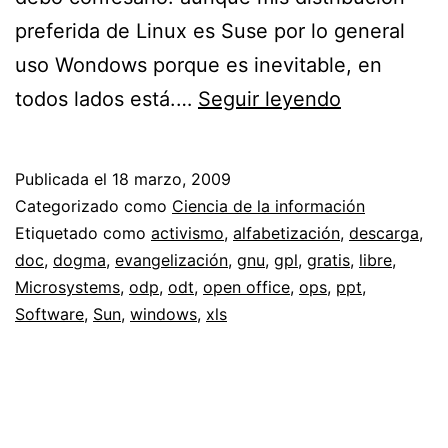
preferida de Linux es Suse por lo general
uso Wondows porque es inevitable, en
Plan
todos lados está.…
Seguir leyendo
de
alfabetizac
Publicada el
18 marzo, 2009
en
Categorizado como
Ciencia de la información
software
Etiquetado como
activismo
,
alfabetización
,
descarga
,
doc
,
dogma
,
evangelización
,
gnu
,
gpl
,
gratis
,
libre
,
libre
Microsystems
,
odp
,
odt
,
open office
,
ops
,
ppt
,
//
Software
,
Sun
,
windows
,
xls
Activismo
indirecto
con
Open