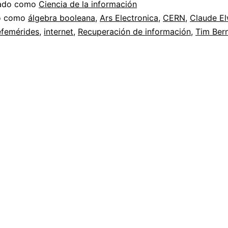
zado como
Ciencia de la información
do como
álgebra booleana
,
Ars Electronica
,
CERN
,
Claude E
efemérides
,
internet
,
Recuperación de información
,
Tim Ber