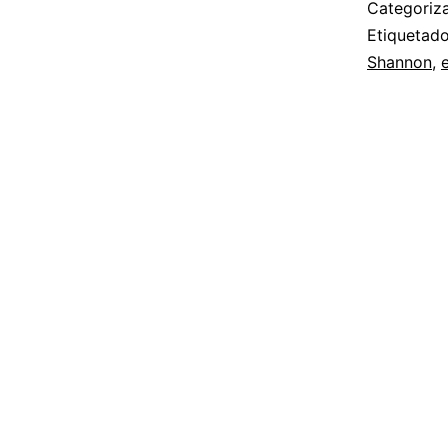
Categori
Etiqueta
Shannon
,