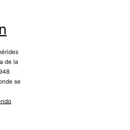
n
mérides
a de la
1948
donde se
Claude
endo
Elwood
Shannon