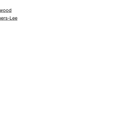
lwood
ners-Lee