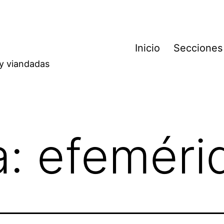
Inicio
Secciones
 y viandadas
a:
efeméri