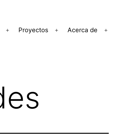
Proyectos
Acerca de
Abrir
Abrir
Abrir
el
el
el
menú
menú
menú
des