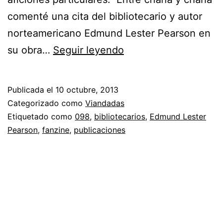
comenté una cita del bibliotecario y autor
norteamericano Edmund Lester Pearson en
A
su obra…
Seguir leyendo
pocos
días:
Publicada el
10 octubre, 2013
0-
Categorizado como
Viandadas
098
Etiquetado como
098
,
bibliotecarios
,
Edmund Lester
Pearson
,
fanzine
,
publicaciones