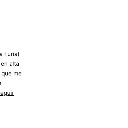
 Furia)
 en alta
go que me
n
eguir