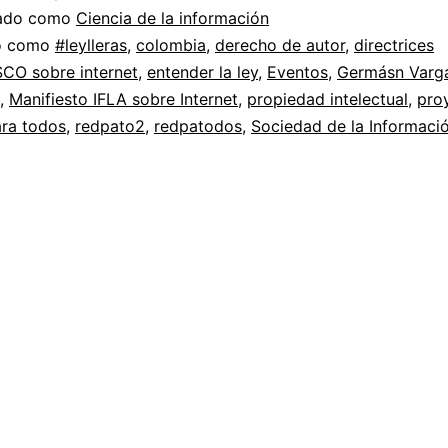
Ley
zado como
Ciencia de la información
Lleras
do como
#leylleras
,
colombia
,
derecho de autor
,
directrices
CO sobre internet
,
entender la ley
,
Eventos
,
Germásn Varga
//
,
Manifiesto IFLA sobre Internet
,
propiedad intelectual
,
pro
Responsabilidad
ra todos
,
redpato2
,
redpatodos
,
Sociedad de la Informaci
bibliotecaria
y
el
Manifiesto
de
la
IFLA
sobre
Internet