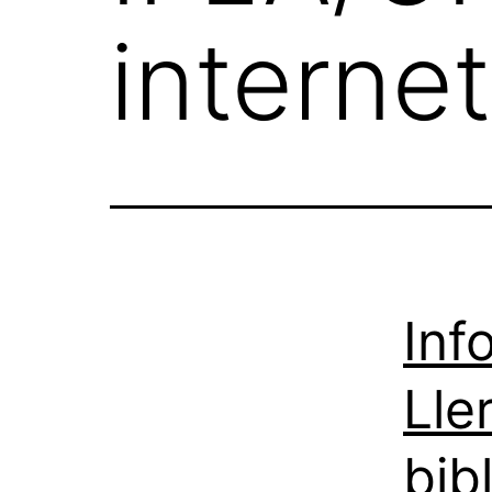
internet
Inf
Lle
bib