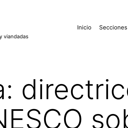
Inicio
Secciones
 y viandadas
a:
directri
NESCO so