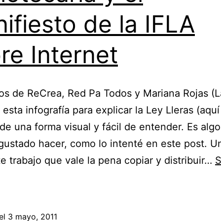
ifiesto de la IFLA
re Internet
os de ReCrea, Red Pa Todos y Mariana Rojas (La
 esta infografía para explicar la Ley Lleras (aquí
 de una forma visual y fácil de entender. Es al
gustado hacer, como lo intenté en este post. U
e trabajo que vale la pena copiar y distribuir…
S
Infografía
sobre
la
el
3 mayo, 2011