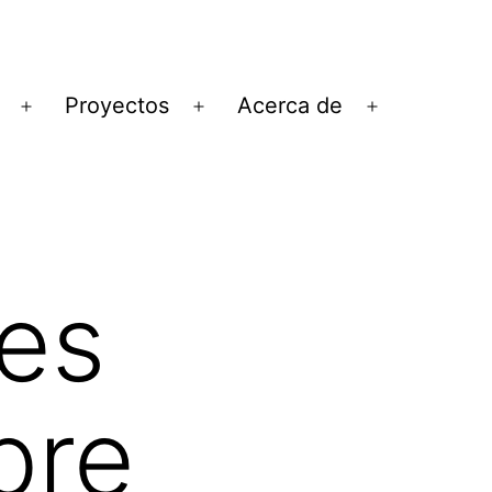
Proyectos
Acerca de
Abrir
Abrir
Abrir
el
el
el
menú
menú
menú
ces
bre