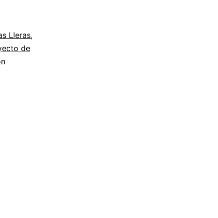
s Lleras
,
yecto de
ón