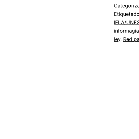
Categori
Etiqueta
IFLA/UNES
informagía
ley
,
Red pa