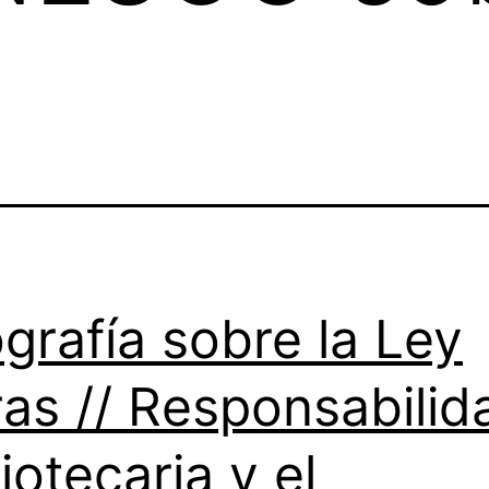
ografía sobre la Ley
ras // Responsabilid
liotecaria y el