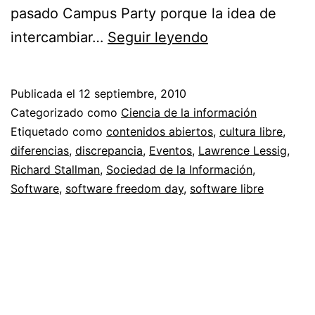
pasado Campus Party porque la idea de
Software
intercambiar…
Seguir leyendo
Freedom
Day
Publicada el
12 septiembre, 2010
2010
Categorizado como
Ciencia de la información
en
Etiquetado como
contenidos abiertos
,
cultura libre
,
diferencias
,
discrepancia
,
Eventos
,
Lawrence Lessig
,
Manizales
Richard Stallman
,
Sociedad de la Información
,
//
Software
,
software freedom day
,
software libre
Trueque
digital