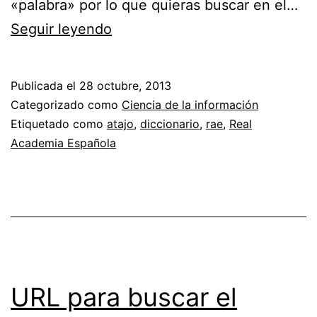
«palabra» por lo que quieras buscar en el…
Atajos
Seguir leyendo
para
significados
Publicada el
28 octubre, 2013
de
Categorizado como
Ciencia de la información
la
Etiquetado como
atajo
,
diccionario
,
rae
,
Real
Academia Española
RAE
URL para buscar el