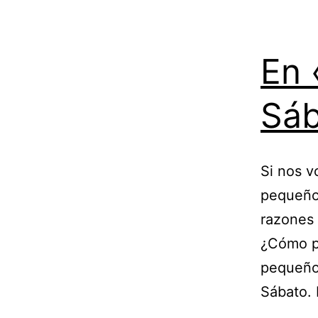
En 
Sáb
Si nos v
pequeño
razones 
¿Cómo po
pequeño 
Sábato. 