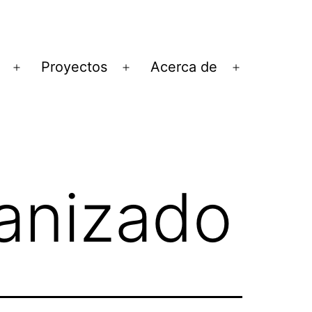
Proyectos
Acerca de
Abrir
Abrir
Abrir
el
el
el
menú
menú
menú
anizado