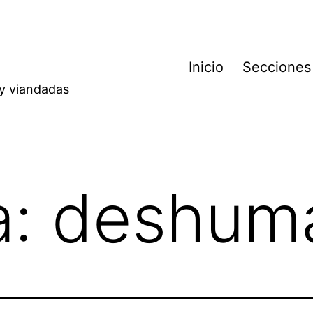
Inicio
Secciones
 y viandadas
a:
deshum