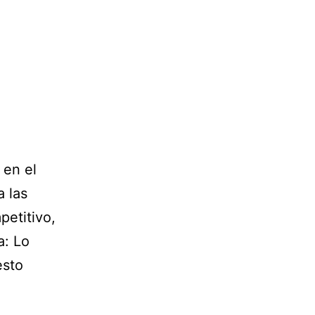
 en el
 las
petitivo,
a: Lo
esto