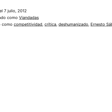
el
7 julio, 2012
zado como
Viandadas
do como
competitividad
,
crítica
,
deshumanizado
,
Ernesto Sá