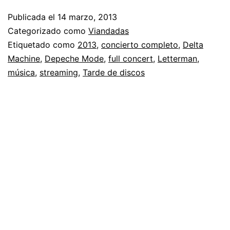
Publicada el
14 marzo, 2013
Categorizado como
Viandadas
Etiquetado como
2013
,
concierto completo
,
Delta
Machine
,
Depeche Mode
,
full concert
,
Letterman
,
música
,
streaming
,
Tarde de discos