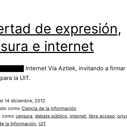
ertad de expresión,
sura e internet
██████ Internet Vía Aztlek, invitando a firmar
para la UIT.
el
14 diciembre, 2012
zado como
Ciencia de la información
do como
censura
,
debate público
,
internet
,
libre acceso
,
priv
e la Información
,
UIT