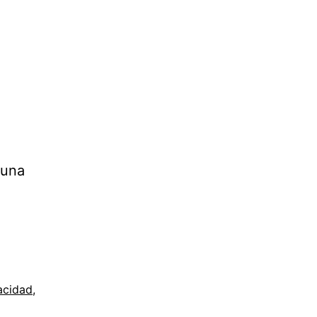
 una
acidad
,