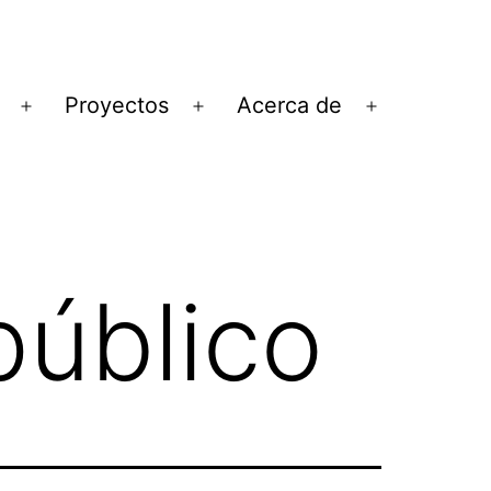
Proyectos
Acerca de
Abrir
Abrir
Abrir
el
el
el
menú
menú
menú
público