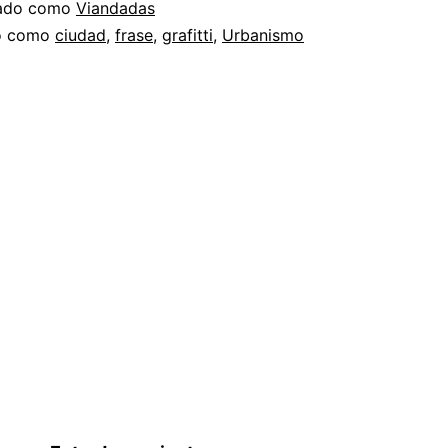
Kidghe
zado como
Viandadas
do como
ciudad
,
frase
,
grafitti
,
Urbanismo