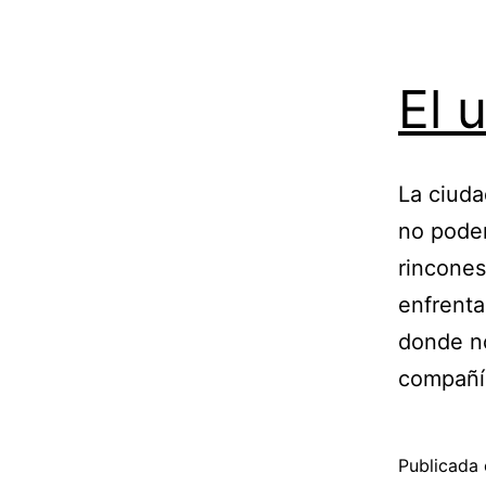
El 
La ciuda
no podem
rincones
enfrenta
donde no
compañí
Publicada 