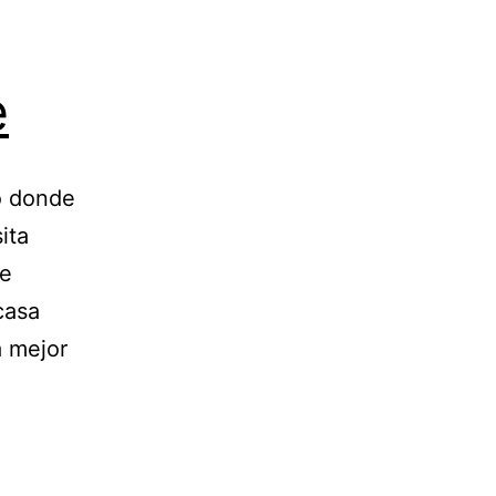
e
o donde
ita
de
casa
a mejor
mo