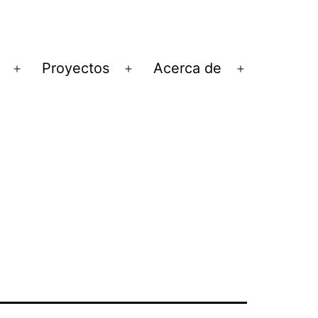
Proyectos
Acerca de
Abrir
Abrir
Abrir
el
el
el
menú
menú
menú