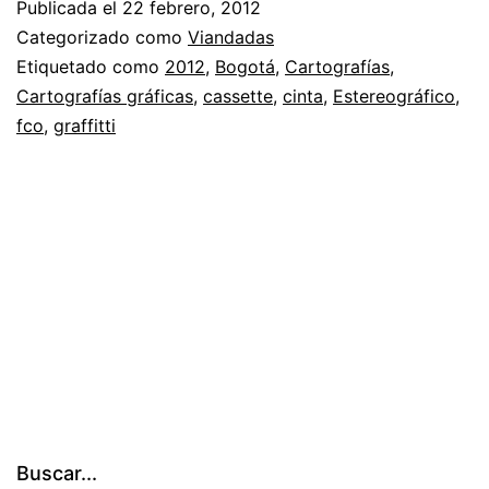
Publicada el
22 febrero, 2012
82
Categorizado como
Viandadas
Etiquetado como
2012
,
Bogotá
,
Cartografías
,
Cartografías gráficas
,
cassette
,
cinta
,
Estereográfico
,
fco
,
graffitti
Buscar...