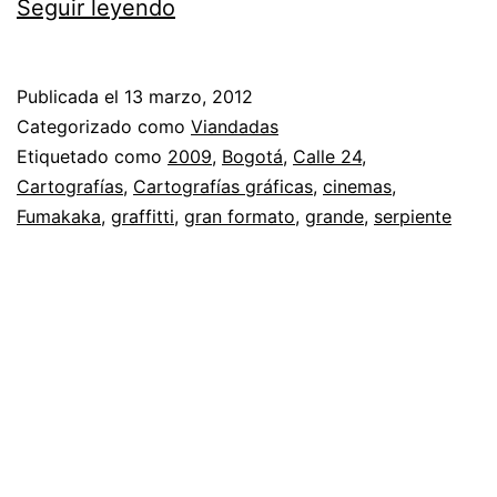
El
Seguir leyendo
monstruo
de
Publicada el
13 marzo, 2012
los
Categorizado como
Viandadas
cinemas
Etiquetado como
2009
,
Bogotá
,
Calle 24
,
Cartografías
,
Cartografías gráficas
,
cinemas
,
Fumakaka
,
graffitti
,
gran formato
,
grande
,
serpiente