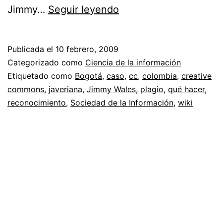
¿Qué
Jimmy…
Seguir leyendo
hacer
en
Publicada el
10 febrero, 2009
caso
Categorizado como
Ciencia de la información
de
Etiquetado como
Bogotá
,
caso
,
cc
,
colombia
,
creative
commons
,
javeriana
,
Jimmy Wales
,
plagio
,
qué hacer
,
incumplimiento
reconocimiento
,
Sociedad de la Información
,
wiki
de
licencias
CC?