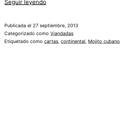
Mientras
Seguir leyendo
tanto
en
Publicada el
27 septiembre, 2013
el
Categorizado como
Viandadas
Salón
Etiquetado como
cartas
,
continental
,
Mojito cubano
de
la
Justicia